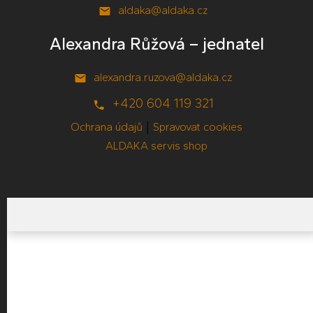
aldaka@aldaka.cz
Alexandra Růžová – jednatel
alexandra.ruzova@aldaka.cz
+420 604 119 321
|
Ochrana údajů
Spravovat cookies
ALDAKA servis shop