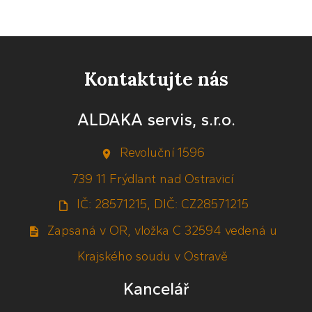
Kontaktujte nás
ALDAKA servis, s.r.o.
Revoluční 1596
739 11 Frýdlant nad Ostravicí
IČ: 28571215, DIČ: CZ28571215
Zapsaná v OR, vložka C 32594 vedená u
Krajského soudu v Ostravě
Kancelář